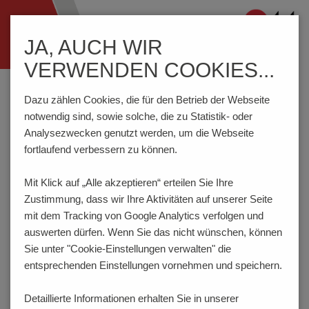
Navigation
JA, AUCH WIR
ein-/ausblenden
VERWENDEN COOKIES...
Home
Komponenten
Schalter
DIP-Schalter
D11BTL
Dazu zählen Cookies, die für den Betrieb der Webseite
notwendig sind, sowie solche, die zu Statistik- oder
Analysezwecken genutzt werden, um die Webseite
PRODUKTKONFIGURATOR
fortlaufend verbessern zu können.
Mit Klick auf „Alle akzeptieren“ erteilen Sie Ihre
Hier haben Sie die Möglichkeit für das Produkt
Zustimmung, dass
wir Ihre Aktivitäten auf unserer Seite
verschiedene Eigenschaften festzulegen, die Ihren
Anforderungen entsprechen. Der Bestellcode wird dabei
mit dem Tracking von Google Analytics verfolgen und
dynamisch generiert und angezeigt.
auswerten dürfen. Wenn Sie das nicht wünschen, können
Sie unter "Cookie-Einstellungen verwalten" die
1
POLZAHL
entsprechenden Einstellungen vornehmen und speichern.
1 (A=6.70 mm) (auf Anfrage)
Detaillierte Informationen erhalten Sie in unserer