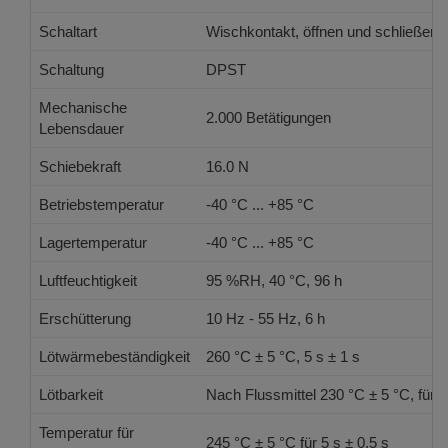
Schaltart
Wischkontakt, öffnen und schließen
Schaltung
DPST
Mechanische
2.000 Betätigungen
Lebensdauer
Schiebekraft
16.0 N
Betriebstemperatur
-40 °C ... +85 °C
Lagertemperatur
-40 °C ... +85 °C
Luftfeuchtigkeit
95 %RH, 40 °C, 96 h
Erschütterung
10 Hz - 55 Hz, 6 h
Lötwärmebeständigkeit
260 °C ± 5 °C, 5 s ± 1 s
Lötbarkeit
Nach Flussmittel 230 °C ± 5 °C, für 
Temperatur für
245 °C ± 5 °C für 5 s ± 0.5 s