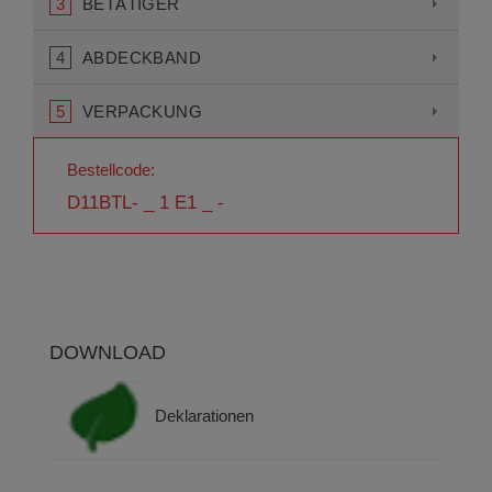
3
BETÄTIGER
4
ABDECKBAND
5
VERPACKUNG
Bestellcode:
D11BTL- _ 1 E1 _ -
DOWNLOAD
Deklarationen