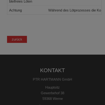
bleifreies Löten
Achtung
Während des Lötprozesses die Kontak
zurück
KONTAKT
PTR HARTMANN GmbH
Hauptsitz
Gewerbehof 38
59368 Werne