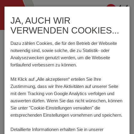
Navigation
JA, AUCH WIR
ein-/ausblenden
VERWENDEN COOKIES...
Home
Komponenten
Schalter
DIP-Schalter
D13ASP
Dazu zählen Cookies, die für den Betrieb der Webseite
notwendig sind, sowie solche, die zu Statistik- oder
Analysezwecken genutzt werden, um die Webseite
PRODUKTKONFIGURATOR
fortlaufend verbessern zu können.
Mit Klick auf „Alle akzeptieren“ erteilen Sie Ihre
Hier haben Sie die Möglichkeit für das Produkt
Zustimmung, dass
wir Ihre Aktivitäten auf unserer Seite
verschiedene Eigenschaften festzulegen, die Ihren
Anforderungen entsprechen. Der Bestellcode wird dabei
mit dem Tracking von Google Analytics verfolgen und
dynamisch generiert und angezeigt.
auswerten dürfen. Wenn Sie das nicht wünschen, können
Sie unter "Cookie-Einstellungen verwalten" die
1
POLZAHL
entsprechenden Einstellungen vornehmen und speichern.
2 (A=6.50 mm) (auf Anfrage)
Detaillierte Informationen erhalten Sie in unserer