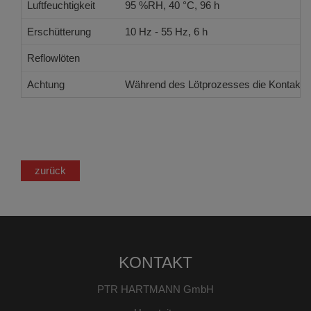
Luftfeuchtigkeit
95 %RH, 40 °C, 96 h
Erschütterung
10 Hz - 55 Hz, 6 h
Reflowlöten
JEDEC J-STD-020 E
Achtung
Während des Lötprozesses die Kontaktpos
zurück
KONTAKT
PTR HARTMANN GmbH