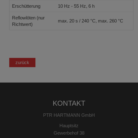
Erschütterung
10 Hz - 55 Hz, 6 h
Reflowlöten (nur
max. 20 s / 240 °C, max. 260 °C
Richtwert)
zurück
KONTAKT
PTR HARTMANN GmbH
Hauptsitz
Gewerbehof 38