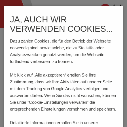
Navigation
JA, AUCH WIR
ein-/ausblenden
VERWENDEN COOKIES...
Home
Komponenten
Schalter
DIP-Schalter
D15AJ
Dazu zählen Cookies, die für den Betrieb der Webseite
notwendig sind, sowie solche, die zu Statistik- oder
Analysezwecken genutzt werden, um die Webseite
PRODUKTKONFIGURATOR
fortlaufend verbessern zu können.
Mit Klick auf „Alle akzeptieren“ erteilen Sie Ihre
Hier haben Sie die Möglichkeit für das Produkt
Zustimmung, dass
wir Ihre Aktivitäten auf unserer Seite
verschiedene Eigenschaften festzulegen, die Ihren
Anforderungen entsprechen. Der Bestellcode wird dabei
mit dem Tracking von Google Analytics verfolgen und
dynamisch generiert und angezeigt.
auswerten dürfen. Wenn Sie das nicht wünschen, können
Sie unter "Cookie-Einstellungen verwalten" die
1
POLZAHL
entsprechenden Einstellungen vornehmen und speichern.
2 (A=3.70 mm) (auf Anfrage)
Detaillierte Informationen erhalten Sie in unserer