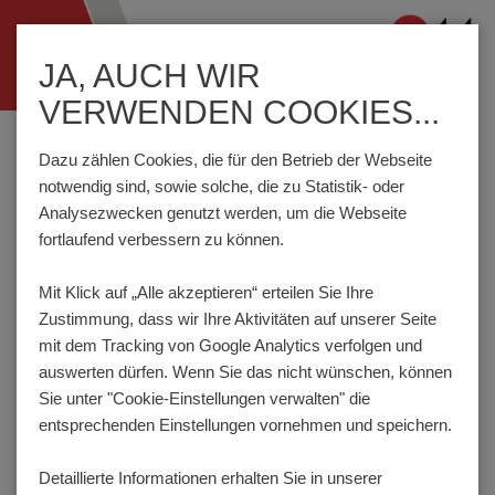
Navigation
JA, AUCH WIR
ein-/ausblenden
VERWENDEN COOKIES...
Home
Komponenten
Schalter
Drehradschalter
DH2 03
Dazu zählen Cookies, die für den Betrieb der Webseite
notwendig sind, sowie solche, die zu Statistik- oder
Analysezwecken genutzt werden, um die Webseite
PRODUKTKONFIGURATOR
fortlaufend verbessern zu können.
Mit Klick auf „Alle akzeptieren“ erteilen Sie Ihre
Hier haben Sie die Möglichkeit für das Produkt
Zustimmung, dass
wir Ihre Aktivitäten auf unserer Seite
verschiedene Eigenschaften festzulegen, die Ihren
Anforderungen entsprechen. Der Bestellcode wird dabei
mit dem Tracking von Google Analytics verfolgen und
dynamisch generiert und angezeigt.
auswerten dürfen. Wenn Sie das nicht wünschen, können
Sie unter "Cookie-Einstellungen verwalten" die
1
CODIERUNGEN
entsprechenden Einstellungen vornehmen und speichern.
2
FÜR LEITERPLATTE
Detaillierte Informationen erhalten Sie in unserer