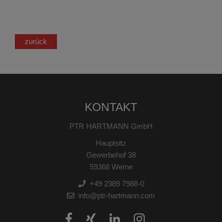
zurück
KONTAKT
PTR HARTMANN GmbH
Hauptsitz
Gewerbehof 38
59368 Werne
+49 2389 7988-0
info@ptr-hartmann.com