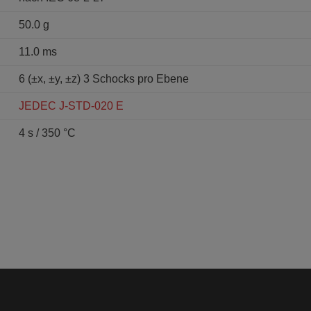
50.0 g
11.0 ms
6 (±x, ±y, ±z) 3 Schocks pro Ebene
JEDEC J-STD-020 E
4 s / 350 °C