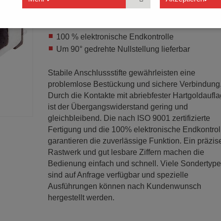
Wärmeformbeständigkeit
Schalter sind löt-, flussmitteldicht und waschba
100 % elektronische Endkontrolle
Um 90° gedrehte Nullstellung lieferbar
Stabile Anschlussstifte gewährleisten eine
problemlose Bestückung und sichere Verbindung
Durch die Kontakte mit abriebfester Hartgoldaufl
ist der Übergangswiderstand gering und
gleichbleibend. Die nach ISO 9001 zertifizierte
Fertigung und die 100% elektronische Endkontrol
garantieren die zuverlässige Funktion. Ein präzis
Rastwerk und gut lesbare Ziffern machen die
Bedienung einfach und schnell. Viele Sondertyp
sind auf Anfrage verfügbar und spezielle
Ausführungen können nach Kundenwunsch
hergestellt werden.