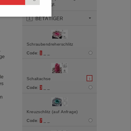
und angezeigt.
r
1
BETÄTIGER
Schraubendreherschlitz
.
Code:
1
_ _
age
le
i
Schaltachse
es
Code:
3
_ _
en
Kreuzschlitz (auf Anfrage)
Code:
7
_ _