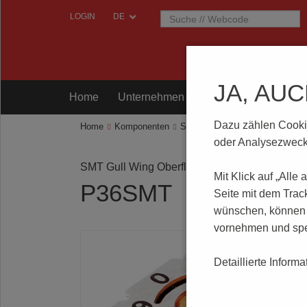
LOGIN
JA, AU
Home
Unternehmen
Komponenten
Prü
Dazu zählen Cookies
Home
Komponenten
Schalter
Drehcodierschalter
oder Analysezwecke
SMT Gull Wing Oberflächenmontage
Mit Klick auf „Alle
P36SMT
Seite mit dem Trac
wünschen, können S
vornehmen und spe
Detaillierte Inform