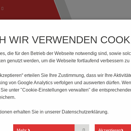
CH WIR VERWENDEN COOKI
ftechnik
Wissenswertes
Download | Service
Branch
, die für den Betrieb der Webseite notwendig sind, sowie solche
P36SMT
n genutzt werden, um die Webseite fortlaufend verbessern zu
 akzeptieren“ erteilen Sie Ihre Zustimmung, dass
wir Ihre Aktivitä
king von Google Analytics verfolgen und auswerten dürfen. Wen
ie unter "Cookie-Einstellungen verwalten" die entsprechende
ichern.
Stabile Anschlussstifte
ationen erhalten Sie in unserer
Datenschutzerklärung.
Kontakte mit abriebfester Hartgoldauflage
C-Kontakt mittig
Mehr
Akzeptieren
Besonders dichte Konstruktion mit hoher