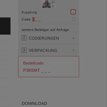
i
Kupplung
Code:
8
_ _
weitere Betätiger auf Anfrage
2
CODIERUNGEN
3
VERPACKUNG
Bestellcode:
P36SMT _ _ _
DOWNLOAD