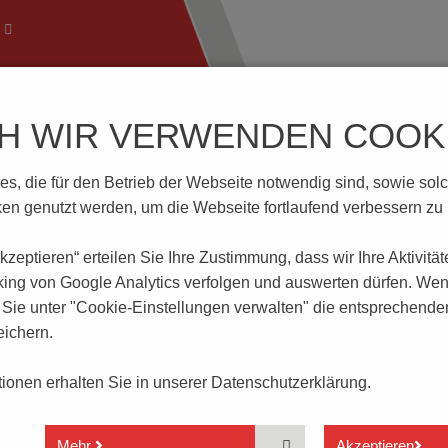
CH WIR VERWENDEN COOKI
ftechnik
Wissenswertes
Download | Service
Branch
, die für den Betrieb der Webseite notwendig sind, sowie solche
2SL
n genutzt werden, um die Webseite fortlaufend verbessern zu
 akzeptieren“ erteilen Sie Ihre Zustimmung, dass
wir Ihre Aktivitä
king von Google Analytics verfolgen und auswerten dürfen. Wen
ie unter "Cookie-Einstellungen verwalten" die entsprechende
ichern.
9 Betätigerlängen verfügbar
ationen erhalten Sie in unserer
Datenschutzerklärung.
Mit ESD-Pin
Reflowlötfähig
Mehr
Akzeptieren