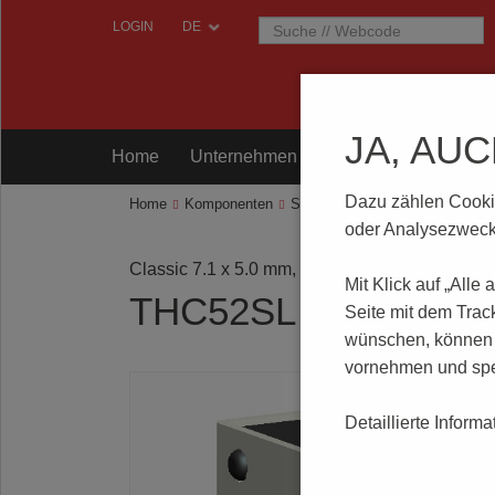
LOGIN
JA, AU
Home
Unternehmen
Komponenten
Prü
Dazu zählen Cookies
Home
Komponenten
Schalter
Tastschalter
THC5
oder Analysezwecke
Classic 7.1 x 5.0 mm, stehend, SMT
Mit Klick auf „Alle
THC52SL
Seite mit dem Trac
wünschen, können S
vornehmen und spe
Detaillierte Inform