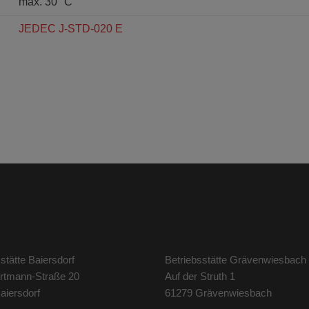
max. 30 °C
JEDEC J-STD-020 E
stätte Baiersdorf
Betriebsstätte Grävenwiesbach
artmann-Straße 20
Auf der Struth 1
aiersdorf
61279 Grävenwiesbach