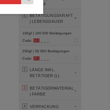
und angezeigt.
1
BETÄTIGUNGSKRAFT
| LEBENSDAUER
160gf | 100.000 Betätigungen
Code:
162
_ _ _
250gf | 50.000 Betätigungen
Code:
251
_ _ _
2
LÄNGE INKL.
BETÄTIGER (L)
3
BETÄTIGERMATERIAL
| FARBE
4
VERPACKUNG