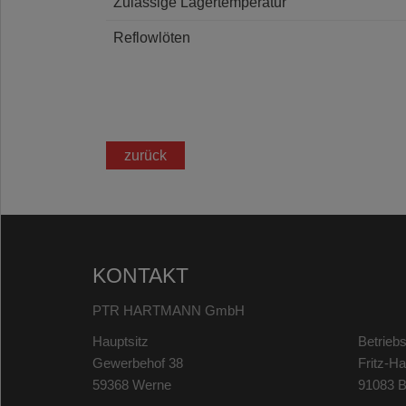
Zulässige Lagertemperatur
Reflowlöten
zurück
KONTAKT
PTR HARTMANN GmbH
Hauptsitz
Betriebs
Gewerbehof 38
Fritz-H
59368 Werne
91083 B