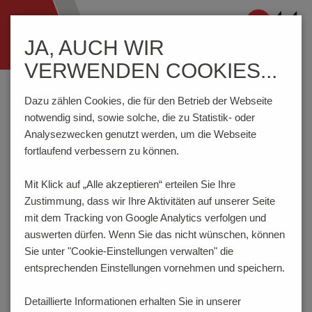
Navigation
JA, AUCH WIR
ein-/ausblenden
VERWENDEN COOKIES...
Home
Komponenten
Schalter
Tastschalter
THR40TL
Dazu zählen Cookies, die für den Betrieb der Webseite
notwendig sind, sowie solche, die zu Statistik- oder
Analysezwecken genutzt werden, um die Webseite
PRODUKTKONFIGURATOR
fortlaufend verbessern zu können.
Mit Klick auf „Alle akzeptieren“ erteilen Sie Ihre
Hier haben Sie die Möglichkeit für das Produkt
Zustimmung, dass
wir Ihre Aktivitäten auf unserer Seite
verschiedene Eigenschaften festzulegen, die Ihren
Anforderungen entsprechen. Der Bestellcode wird dabei
mit dem Tracking von Google Analytics verfolgen und
dynamisch generiert und angezeigt.
auswerten dürfen. Wenn Sie das nicht wünschen, können
Sie unter "Cookie-Einstellungen verwalten" die
1
BETÄTIGUNGSKRAFT | LEBENSDAUER
entsprechenden Einstellungen vornehmen und speichern.
180gf | 50.000 Betätigungen
Detaillierte Informationen erhalten Sie in unserer