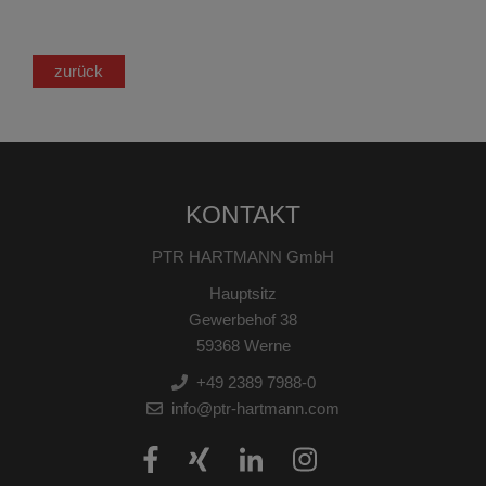
zurück
KONTAKT
PTR HARTMANN GmbH
Hauptsitz
Gewerbehof 38
59368 Werne
+49 2389 7988-0
info@ptr-hartmann.com