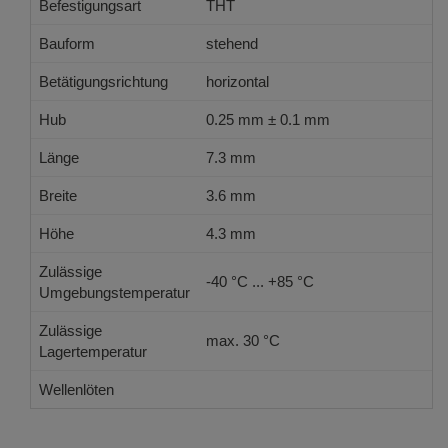
Befestigungsart
THT
Bauform
stehend
Betätigungsrichtung
horizontal
Hub
0.25 mm ± 0.1 mm
Länge
7.3 mm
Breite
3.6 mm
Höhe
4.3 mm
Zulässige
-40 °C ... +85 °C
Umgebungstemperatur
Zulässige
max. 30 °C
Lagertemperatur
Wellenlöten
Doppelwelle gem. DIN EN 61760-1: