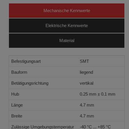
Mechanische Kennwerte
Elektrische Kennwerte
Material
Befestigungsart
SMT
Bauform
liegend
Betätigungsrichtung
vertikal
Hub
0.25 mm ± 0.1 mm
Länge
4.7 mm
Breite
4.7 mm
Zulässige Umgebungstemperatur
-40 °C ... +85 °C