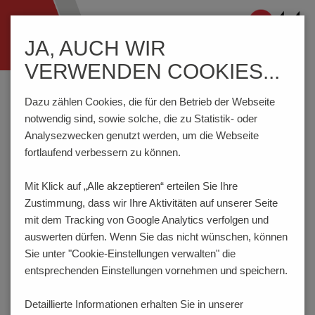
Navigation
JA, AUCH WIR
ein-/ausblenden
VERWENDEN COOKIES...
Home
Komponenten
Schalter
Tastschalter
THU10U
Dazu zählen Cookies, die für den Betrieb der Webseite
notwendig sind, sowie solche, die zu Statistik- oder
Analysezwecken genutzt werden, um die Webseite
PRODUKTKONFIGURATOR
fortlaufend verbessern zu können.
Mit Klick auf „Alle akzeptieren“ erteilen Sie Ihre
Hier haben Sie die Möglichkeit für das Produkt
Zustimmung, dass
wir Ihre Aktivitäten auf unserer Seite
verschiedene Eigenschaften festzulegen, die Ihren
Anforderungen entsprechen. Der Bestellcode wird dabei
mit dem Tracking von Google Analytics verfolgen und
dynamisch generiert und angezeigt.
auswerten dürfen. Wenn Sie das nicht wünschen, können
Sie unter "Cookie-Einstellungen verwalten" die
1
BETÄTIGUNGSKRAFT | LEBENSDAUER
entsprechenden Einstellungen vornehmen und speichern.
160gf | 100.000 Betätigungen
Detaillierte Informationen erhalten Sie in unserer