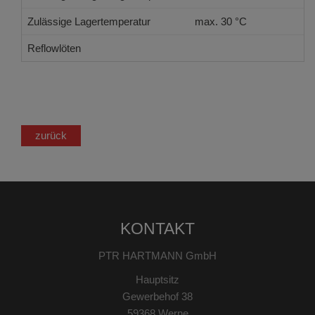
Zulässige Lagertemperatur
max. 30 °C
Reflowlöten
JEDEC J-STD-020 E
zurück
KONTAKT
PTR HARTMANN GmbH
Hauptsitz
Gewerbehof 38
59368 Werne